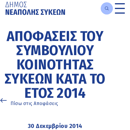
Μετάβαση
στο
ΑΠΟΦΆΣΕΙΣ ΤΟΥ
κυρίως
περιεχόμενο
ΣΥΜΒΟΥΛΊΟΥ
ΚΟΙΝΌΤΗΤΑΣ
ΣΥΚΕΏΝ ΚΑΤΆ ΤΟ
ΈΤΟΣ 2014
Πίσω στις Αποφάσεις
30 Δεκεμβρίου 2014