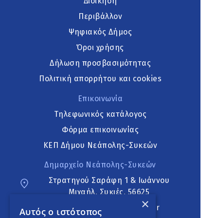
Διοίκηση
Περιβάλλον
Ψηφιακός Δήμος
Όροι χρήσης
Δήλωση προσβασιμότητας
Πολιτική απορρήτου και cookies
Επικοινωνία
Τηλεφωνικός κατάλογος
Φόρμα επικοινωνίας
ΚΕΠ Δήμου Νεάπολης-Συκεών
Δημαρχείο Νεάπολης-Συκεών
Στρατηγού Σαράφη 1 & Ιωάννου
Μιχαήλ, Συκιές, 56625
×
neapoli.sykies@ddt.gov.gr
Αυτός ο ιστότοπος