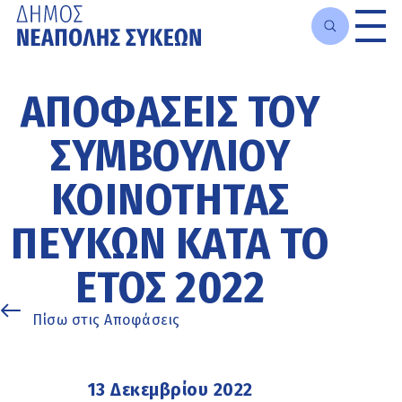
Μετάβαση
στο
ΑΠΟΦΆΣΕΙΣ ΤΟΥ
κυρίως
περιεχόμενο
ΣΥΜΒΟΥΛΊΟΥ
ΚΟΙΝΌΤΗΤΑΣ
ΠΕΎΚΩΝ ΚΑΤΆ ΤΟ
ΈΤΟΣ 2022
Πίσω στις Αποφάσεις
13 Δεκεμβρίου 2022