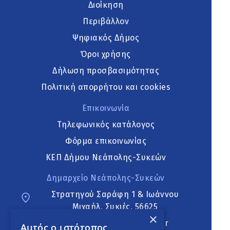
Διοίκηση
Περιβάλλον
Ψηφιακός Δήμος
Όροι χρήσης
Δήλωση προσβασιμότητας
Πολιτική απορρήτου και cookies
Επικοινωνία
Τηλεφωνικός κατάλογος
Φόρμα επικοινωνίας
ΚΕΠ Δήμου Νεάπολης-Συκεών
Δημαρχείο Νεάπολης-Συκεών
Στρατηγού Σαράφη 1 & Ιωάννου
Μιχαήλ, Συκιές, 56625
×
neapoli.sykies@ddt.gov.gr
Αυτός ο ιστότοπος