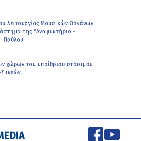
ου λειτουργίας Μουσικών Οργάνων
τάστημά της "Αναψυκτήριο -
γ. Παύλου
ων χώρων του υπαίθριου στάσιμου
ς-Συκεών
MEDIA