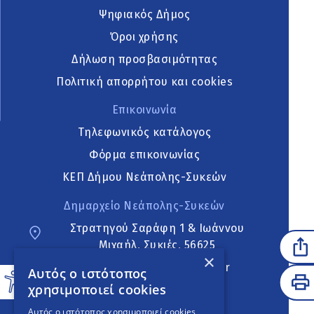
Ψηφιακός Δήμος
Όροι χρήσης
Δήλωση προσβασιμότητας
Πολιτική απορρήτου και cookies
Επικοινωνία
Τηλεφωνικός κατάλογος
Φόρμα επικοινωνίας
ΚΕΠ Δήμου Νεάπολης-Συκεών
Δημαρχείο Νεάπολης-Συκεών
Στρατηγού Σαράφη 1 & Ιωάννου
Μιχαήλ, Συκιές, 56625
×
neapoli.sykies@ddt.gov.gr
Αυτός ο ιστότοπος
χρησιμοποιεί cookies
Ακολουθήστε
Αυτός ο ιστότοπος χρησιμοποιεί cookies