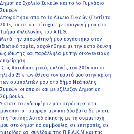
Δημοτικό Σχολείο Συκεών και το 4ο Γυμνάσιο
Συκεών.
Αποφοίτησα από το 1ο Λύκειο Συκεών (Γεντί) το
2005, οπότε και πέτυχα την εισαγωγή μου στο
Τμήμα Φιλολογίας του Α.Π.Θ.
Μετά την αποφοίτησή μου εργάστηκα στον
ιδιωτικό τομέα, ασχολήθηκα με την εκπαίδευση
ως ιδιώτης και παράλληλα με την οικογενειακή
επιχείρηση.
Στις Αυτοδιοικητικές εκλογές του 2014 και σε
ηλικία 25 ετών έθεσα τον εαυτό μου στην κρίση
των συμπολιτών μου στο δήμο Νεάπολης-
Συκεών, οι οποίοι και με εξέλεξαν Δημοτική
Σύμβουλο.
Έκτοτε το ενδιαφέρον μου στράφηκε στα
μονοπάτια -όμορφα μεν και δύσβατα δε ενίοτε-
της Τοπικής Αυτοδιοίκησης με τη συμμετοχή
μου στο δημοτικό συμβούλιο, σε επιτροπές, σε
ημερίδες και συνέδρια της Π.Ε.Δ.Κ.Μ και της