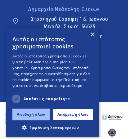
Δημαρχείο Νεάπολης-Συκεών
Στρατηγού Σαράφη 1 & Ιωάννου
Μιχαήλ, Συκιές, 56625
×
neapoli.sykies@ddt.gov.gr
Αυτός ο ιστότοπος
χρησιμοποιεί cookies
Ακολουθήστε
Αυτός ο ιστότοπος χρησιμοποιεί cookies
για τη βελτίωση της εμπειρίας των
χρηστών. Χρησιμοποιώντας τον ιστότοπό
μας, παρέχετε τη συγκατάθεσή σας για όλα
English Version
τα cookies σύμφωνα με την Πολιτική μας
για τα cookies.
Διαβάστε περισσότερα
An
project
Απολύτως απαραίτητα
Αποδοχή όλων
Απόρριψη όλων
Εμφάνιση λεπτομερειών