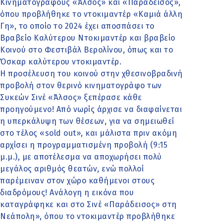
Κινηματογράφους «Άλσος» και «Παράδεισος»,
όπου προβλήθηκε το ντοκιμαντέρ «Καμιά άλλη
Γη», το οποίο το 2024 έχει αποσπάσει το
Βραβείο Καλύτερου Ντοκιμαντέρ και βραβείο
Κοινού στο Φεστιβάλ Βερολίνου, όπως και το
Όσκαρ καλύτερου ντοκιμαντέρ.
Η προσέλευση του κοινού στην χθεσινοβραδινή
προβολή στον θερινό κινηματογράφο των
Συκεών Σινέ «Άλσος» ξεπέρασε κάθε
προηγούμενο! Από νωρίς άρχισε να διαφαίνεται
η υπερκάλυψη των θέσεων, για να σημειωθεί
στο τέλος «sold out», και μάλιστα πριν ακόμη
αρχίσει η προγραμματισμένη προβολή (9:15
μ.μ.), με αποτέλεσμα να αποχωρήσει πολύ
μεγάλος αριθμός θεατών, ενώ πολλοί
παρέμειναν στον χώρο καθήμενοι στους
διαδρόμους! Ανάλογη η εικόνα που
καταγράφηκε και στο Σινέ «Παράδεισος» στη
Νεάπολη», όπου το ντοκιμαντέρ προβλήθηκε